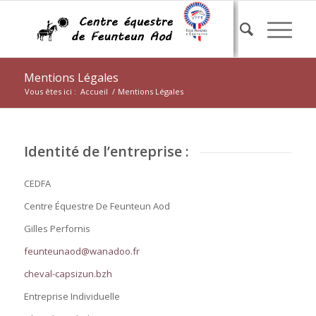
Mentions Légales
Vous êtes ici :
Accueil
/
Mentions Légales
Identité de l’entreprise :
CEDFA
Centre Équestre De Feunteun Aod
Gilles Perfornis
feunteunaod@wanadoo.fr
cheval-capsizun.bzh
Entreprise Individuelle