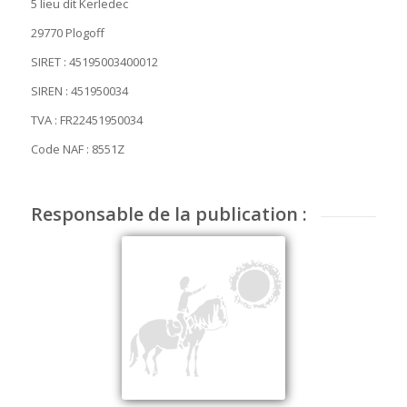
5 lieu dit Kerledec
29770 Plogoff
SIRET : 45195003400012
SIREN : 451950034
TVA : FR22451950034
Code NAF : 8551Z
Responsable de la publication :